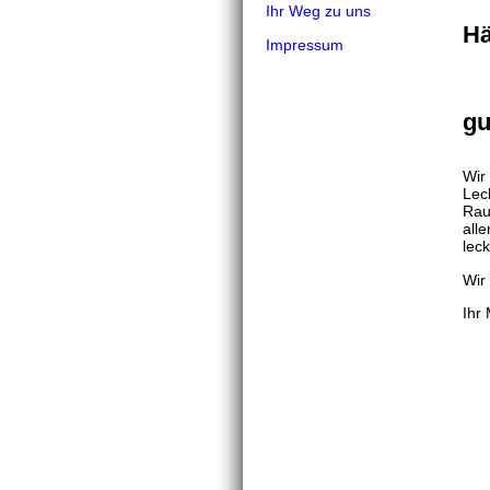
Ihr Weg zu uns
Hä
Impressum
.
gu
Wir
Lec
Rau
all
lec
Wir
Ihr
Am 